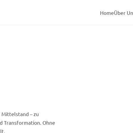
Home
Über U
 Mittelstand – zu
nd Transformation. Ohne
lt.