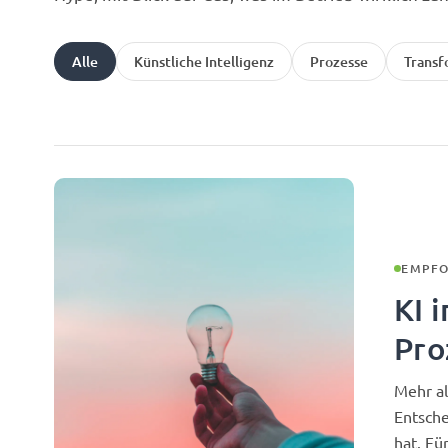
Alle
Künstliche Intelligenz
Prozesse
Transf
EMPFO
KI 
Pro
Mehr al
Entsch
hat. Fü