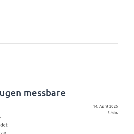
zeugen messbare
14. April 2026
5 Min.
-
rdet
ran